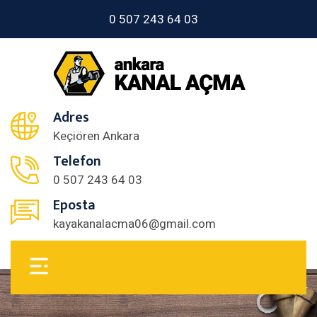
0 507 243 64 03
Adres
Keçiören Ankara
Telefon
0 507 243 64 03
Eposta
kayakanalacma06@gmail.com