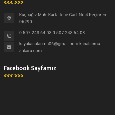
Kuşcağız Mah. Kartaltepe Cad. No 4 Keçiören
06290
0 507 243 64 03
0 507 243 64 03
kayakanalacma06@gmail.com
kanalacma-
ankara.com
Facebook Sayfamız