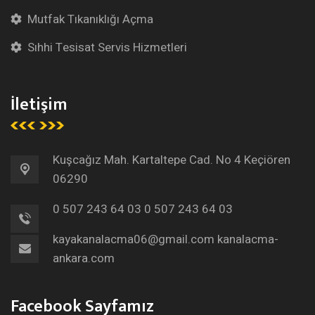
Mutfak Tıkanıklığı Açma
Sıhhi Tesisat Servis Hizmetleri
İletişim
Kuşcağız Mah. Kartaltepe Cad. No 4 Keçiören
06290
0 507 243 64 03
0 507 243 64 03
kayakanalacma06@gmail.com
kanalacma-
ankara.com
Facebook Sayfamız