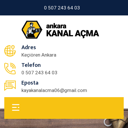
0 507 243 64 03
Adres
Keçiören Ankara
Telefon
0 507 243 64 03
Eposta
kayakanalacma06@gmail.com