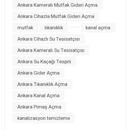
Ankara Kameralı Mutfak Gideri Açma
Ankara Cihazla Mutfak Gideri Açma
mutfak
tıkanıklık
kanal açma
Ankara Cihazlı Su Tesisatçısı
Ankara Kameralı Su Tesisatçısı
Ankara Su Kaçağı Tespiti
Ankara Gider Açma
Ankara Tıkanıklık Açma
Ankara Kanal Açma
Ankara Pimaş Açma
kanalizasyon temizleme