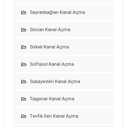
Seyranbağları Kanal Açma
Sincan Kanal Açma
Sirkeli Kanal Açma
Solfasol Kanal Açma
Subayevleri Kanal Açma
Taşpınar Kanal Açma
Tevfik İleri Kanal Açma