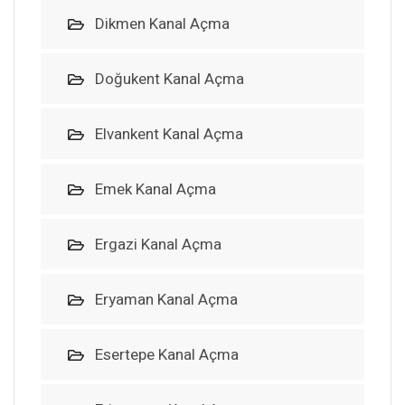
Dikmen Kanal Açma
Doğukent Kanal Açma
Elvankent Kanal Açma
Emek Kanal Açma
Ergazi Kanal Açma
Eryaman Kanal Açma
Esertepe Kanal Açma