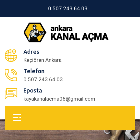
0 507 243 64 03
Adres
Keçiören Ankara
Telefon
0 507 243 64 03
Eposta
kayakanalacma06@gmail.com