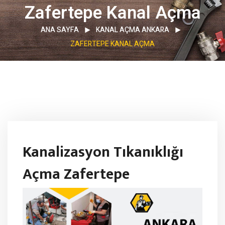
Zafertepe Kanal Açma
ANA SAYFA
KANAL AÇMA ANKARA
ZAFERTEPE KANAL AÇMA
Kanalizasyon Tıkanıklığı
Açma Zafertepe