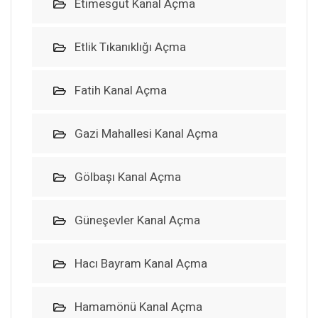
Etimesgut Kanal Açma
Etlik Tıkanıklığı Açma
Fatih Kanal Açma
Gazi Mahallesi Kanal Açma
Gölbaşı Kanal Açma
Güneşevler Kanal Açma
Hacı Bayram Kanal Açma
Hamamönü Kanal Açma