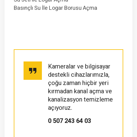
Basınçlı Su İle Logar Borusu Açma
Kameralar ve bilgisayar
destekli cihazlarımızla,
çoğu zaman hiçbir yeri
kırmadan kanal açma ve
kanalizasyon temizleme
açıyoruz.
0 507 243 64 03