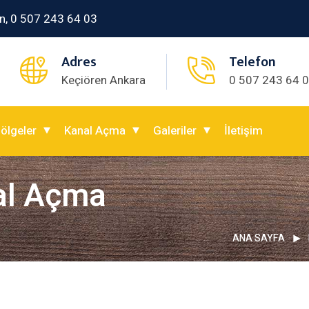
n, 0 507 243 64 03
Adres
Telefon
Keçiören Ankara
0 507 243 64 
ölgeler
Kanal Açma
Galeriler
İletişim
al Açma
ANA SAYFA