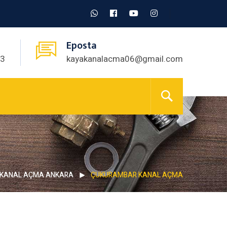
Eposta
03
kayakanalacma06@gmail.com
KANAL AÇMA ANKARA
ÇUKURAMBAR KANAL AÇMA