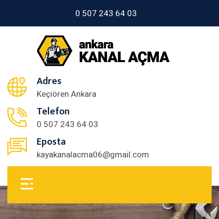
0 507 243 64 03
Adres
Keçiören Ankara
Telefon
0 507 243 64 03
Eposta
kayakanalacma06@gmail.com