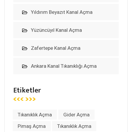
Yıldırım Beyazıt Kanal Açma
Yüzüncüyıl Kanal Açma
Zafertepe Kanal Açma
Ankara Kanal Tıkanıklığı Açma
Etiketler
Tıkanıklık Açma
Gider Açma
Pimaş Açma
Tıkanıklık Açma