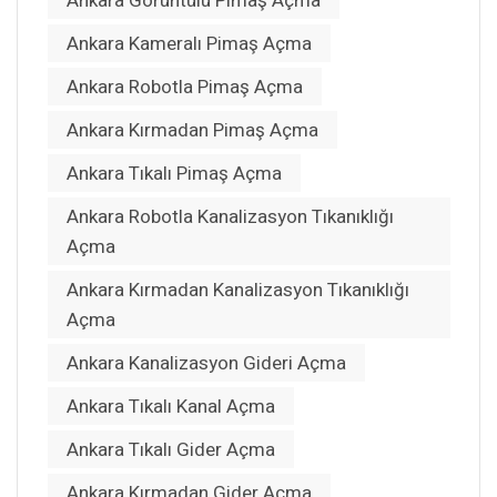
Ankara Görüntülü Pimaş Açma
Ankara Kameralı Pimaş Açma
Ankara Robotla Pimaş Açma
Ankara Kırmadan Pimaş Açma
Ankara Tıkalı Pimaş Açma
Ankara Robotla Kanalizasyon Tıkanıklığı
Açma
Ankara Kırmadan Kanalizasyon Tıkanıklığı
Açma
Ankara Kanalizasyon Gideri Açma
Ankara Tıkalı Kanal Açma
Ankara Tıkalı Gider Açma
Ankara Kırmadan Gider Açma