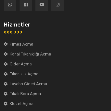
Hizmetler
Pimaş Açma
Kanal Tıkanıklığı Açma
Gider Açma
Tıkanıklık Açma
Lavabo Gideri Açma
Tıkalı Boru Açma
Klozet Açma