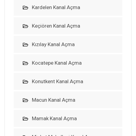
Kardelen Kanal Açma
Keçiören Kanal Açma
Kızılay Kanal Açma
Kocatepe Kanal Açma
Konutkent Kanal Açma
Macun Kanal Açma
Mamak Kanal Açma