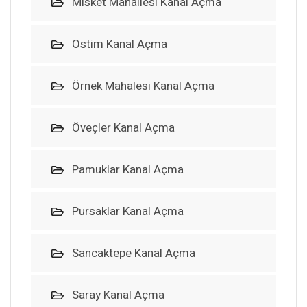
Misket Mahallesi Kanal Açma
Ostim Kanal Açma
Örnek Mahalesi Kanal Açma
Öveçler Kanal Açma
Pamuklar Kanal Açma
Pursaklar Kanal Açma
Sancaktepe Kanal Açma
Saray Kanal Açma