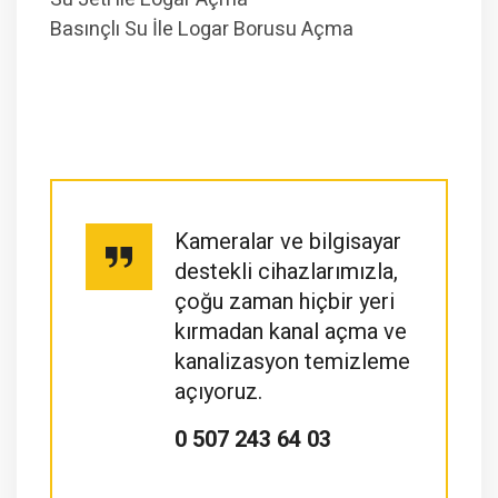
Basınçlı Su İle Logar Borusu Açma
Kameralar ve bilgisayar
destekli cihazlarımızla,
çoğu zaman hiçbir yeri
kırmadan kanal açma ve
kanalizasyon temizleme
açıyoruz.
0 507 243 64 03