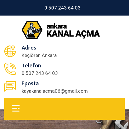
0 507 243 64 03
Adres
Keçiören Ankara
Telefon
0 507 243 64 03
Eposta
kayakanalacma06@gmail.com