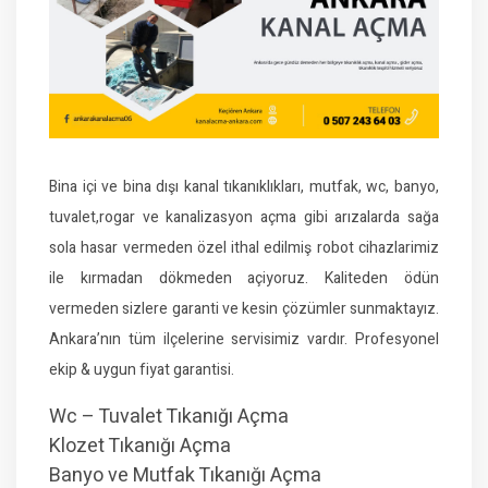
Bina içi ve bina dışı kanal tıkanıklıkları, mutfak, wc, banyo,
tuvalet,rogar ve kanalizasyon açma gibi arızalarda sağa
sola hasar vermeden özel ithal edilmiş robot cihazlarimiz
ile kırmadan dökmeden açiyoruz. Kaliteden ödün
vermeden sizlere garanti ve kesin çözümler sunmaktayız.
Ankara’nın tüm ilçelerine servisimiz vardır. Profesyonel
ekip & uygun fiyat garantisi.
Wc – Tuvalet Tıkanığı Açma
Klozet Tıkanığı Açma
Banyo ve Mutfak Tıkanığı Açma