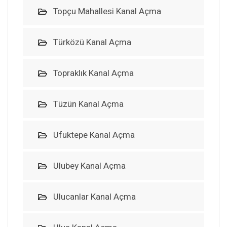
Topçu Mahallesi Kanal Açma
Türközü Kanal Açma
Topraklık Kanal Açma
Tüzün Kanal Açma
Ufuktepe Kanal Açma
Ulubey Kanal Açma
Ulucanlar Kanal Açma