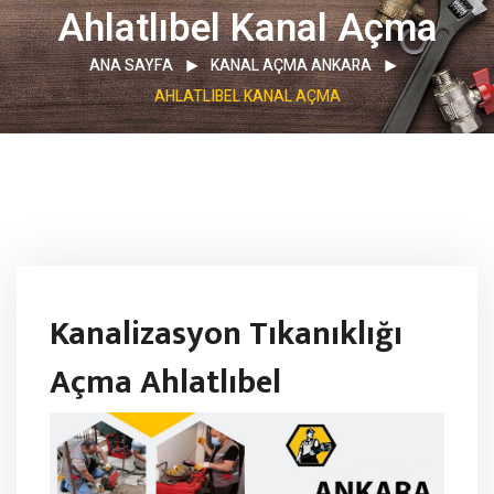
Ahlatlıbel Kanal Açma
ANA SAYFA
KANAL AÇMA ANKARA
AHLATLIBEL KANAL AÇMA
Kanalizasyon Tıkanıklığı
Açma Ahlatlıbel