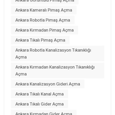
Ankara Görüntülü Pimaş Açma
Ankara Kameralı Pimaş Açma
Ankara Robotla Pimaş Açma
Ankara Kırmadan Pimaş Açma
Ankara Tıkalı Pimaş Açma
Ankara Robotla Kanalizasyon Tıkanıklığı
Açma
Ankara Kırmadan Kanalizasyon Tıkanıklığı
Açma
Ankara Kanalizasyon Gideri Açma
Ankara Tıkalı Kanal Açma
Ankara Tıkalı Gider Açma
Ankara Kırmadan Gider Açma