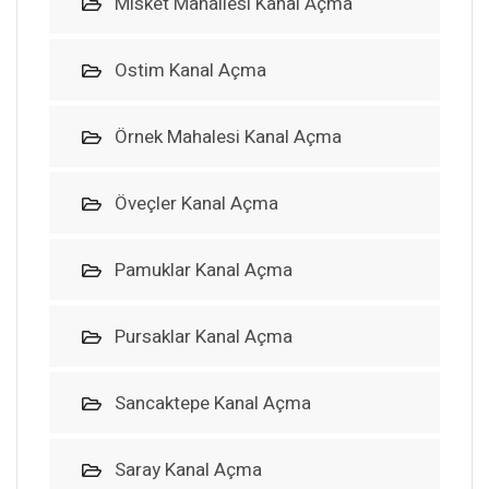
Misket Mahallesi Kanal Açma
Ostim Kanal Açma
Örnek Mahalesi Kanal Açma
Öveçler Kanal Açma
Pamuklar Kanal Açma
Pursaklar Kanal Açma
Sancaktepe Kanal Açma
Saray Kanal Açma