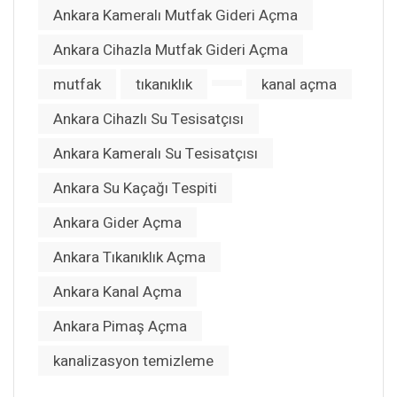
Ankara Kameralı Mutfak Gideri Açma
Ankara Cihazla Mutfak Gideri Açma
mutfak
tıkanıklık
kanal açma
Ankara Cihazlı Su Tesisatçısı
Ankara Kameralı Su Tesisatçısı
Ankara Su Kaçağı Tespiti
Ankara Gider Açma
Ankara Tıkanıklık Açma
Ankara Kanal Açma
Ankara Pimaş Açma
kanalizasyon temizleme