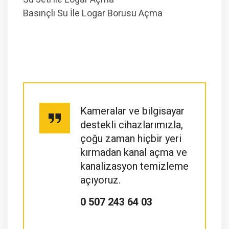
Basınçlı Su İle Logar Borusu Açma
Kameralar ve bilgisayar
destekli cihazlarımızla,
çoğu zaman hiçbir yeri
kırmadan kanal açma ve
kanalizasyon temizleme
açıyoruz.
0 507 243 64 03