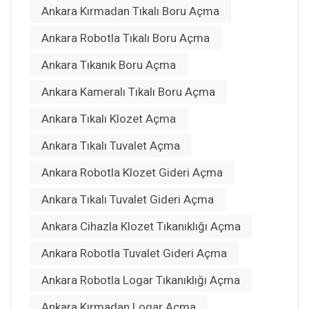
Ankara Kırmadan Tıkalı Boru Açma
Ankara Robotla Tıkalı Boru Açma
Ankara Tıkanık Boru Açma
Ankara Kameralı Tıkalı Boru Açma
Ankara Tıkalı Klozet Açma
Ankara Tıkalı Tuvalet Açma
Ankara Robotla Klozet Gideri Açma
Ankara Tıkalı Tuvalet Gideri Açma
Ankara Cihazla Klozet Tıkanıklığı Açma
Ankara Robotla Tuvalet Gideri Açma
Ankara Robotla Logar Tıkanıklığı Açma
Ankara Kırmadan Logar Açma