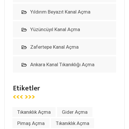
Yıldırım Beyazıt Kanal Açma
Yüzüncüyıl Kanal Açma
Zafertepe Kanal Açma
Ankara Kanal Tıkanıklığı Açma
Etiketler
Tıkanıklık Açma
Gider Açma
Pimaş Açma
Tıkanıklık Açma