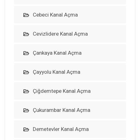
Cebeci Kanal Açma
Cevizlidere Kanal Açma
Çankaya Kanal Açma
Çayyolu Kanal Açma
Çiğdemtepe Kanal Açma
Çukurambar Kanal Açma
Demetevler Kanal Açma