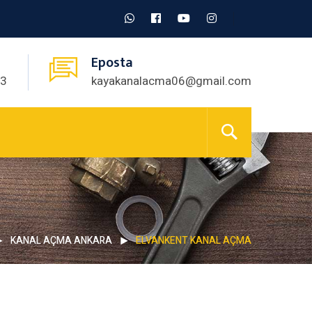
Eposta
03
kayakanalacma06@gmail.com
KANAL AÇMA ANKARA
ELVANKENT KANAL AÇMA