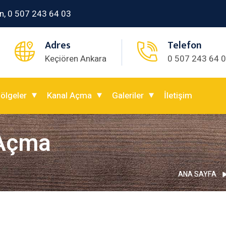
n, 0 507 243 64 03
Adres
Telefon
Keçiören Ankara
0 507 243 64 
ölgeler
Kanal Açma
Galeriler
İletişim
 Açma
ANA SAYFA