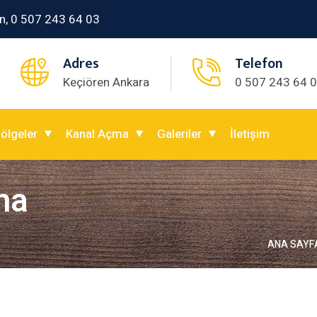
n, 0 507 243 64 03
Adres
Telefon
Keçiören Ankara
0 507 243 64 
ölgeler
Kanal Açma
Galeriler
İletişim
ma
ANA SAYF