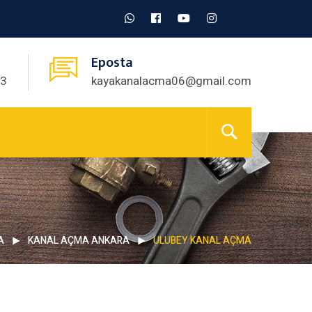
Eposta
03
kayakanalacma06@gmail.com
A
KANAL AÇMA ANKARA
ULUBEY KANAL AÇMA