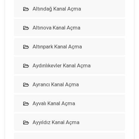
Altındağ Kanal Açma
Altınova Kanal Açma
Altınpark Kanal Açma
Aydınlıkevler Kanal Açma
Ayrancı Kanal Açma
Ayvalı Kanal Açma
Ayyıldız Kanal Açma