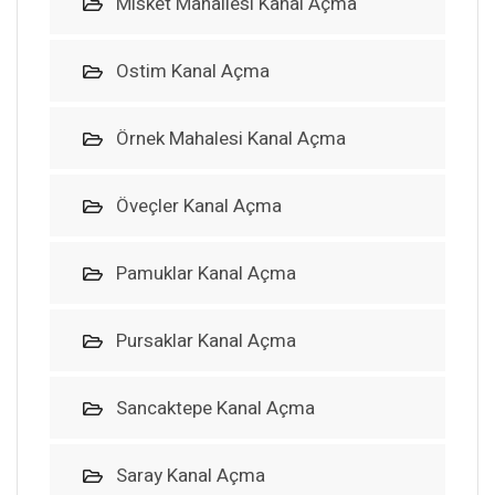
Misket Mahallesi Kanal Açma
Ostim Kanal Açma
Örnek Mahalesi Kanal Açma
Öveçler Kanal Açma
Pamuklar Kanal Açma
Pursaklar Kanal Açma
Sancaktepe Kanal Açma
Saray Kanal Açma