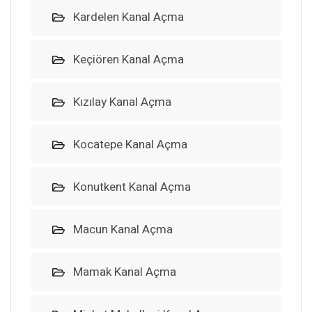
Kardelen Kanal Açma
Keçiören Kanal Açma
Kızılay Kanal Açma
Kocatepe Kanal Açma
Konutkent Kanal Açma
Macun Kanal Açma
Mamak Kanal Açma