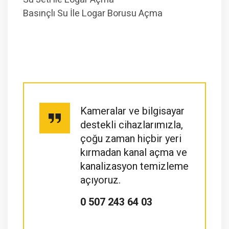
Basınçlı Su İle Logar Borusu Açma
Kameralar ve bilgisayar
destekli cihazlarımızla,
çoğu zaman hiçbir yeri
kırmadan kanal açma ve
kanalizasyon temizleme
açıyoruz.
0 507 243 64 03