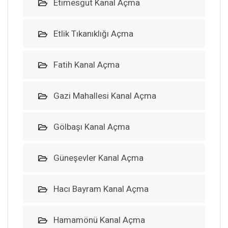
Etimesgut Kanal Açma
Etlik Tıkanıklığı Açma
Fatih Kanal Açma
Gazi Mahallesi Kanal Açma
Gölbaşı Kanal Açma
Güneşevler Kanal Açma
Hacı Bayram Kanal Açma
Hamamönü Kanal Açma