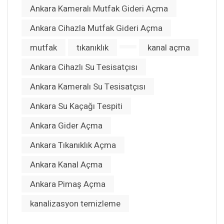
Ankara Kameralı Mutfak Gideri Açma
Ankara Cihazla Mutfak Gideri Açma
mutfak
tıkanıklık
kanal açma
Ankara Cihazlı Su Tesisatçısı
Ankara Kameralı Su Tesisatçısı
Ankara Su Kaçağı Tespiti
Ankara Gider Açma
Ankara Tıkanıklık Açma
Ankara Kanal Açma
Ankara Pimaş Açma
kanalizasyon temizleme