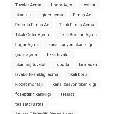
Tuvalet Açma
Logar Açm
tesisat
tıkanıklık
gider açma
Pimaş Aç
Robotla Pimaş Aç
Tıkalı Pimaş Açma
Tıkalı Gider Açma
Tıkalı Boruları Açma
Logar Açma
kanalizasyon tıkanıklığı
gider açma
tıkalı tuvalet
tıkanmış tuvalet
robotla
kırmadan
lavabo tıkanıklığı açma
tıkalı boru
klozet montajı
kanalizasyon tıkanıklığı
foseptlik tıkanıklığı
tesisat
tesisatçı ustası