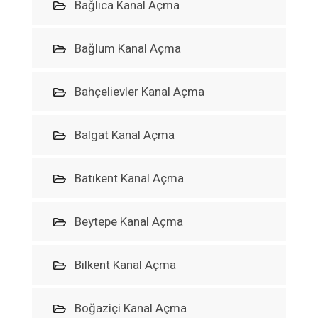
Bağlıca Kanal Açma
Bağlum Kanal Açma
Bahçelievler Kanal Açma
Balgat Kanal Açma
Batıkent Kanal Açma
Beytepe Kanal Açma
Bilkent Kanal Açma
Boğaziçi Kanal Açma