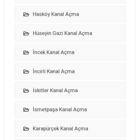
Hasköy Kanal Açma
Hüseyin Gazi Kanal Açma
İncek Kanal Açma
İncirli Kanal Açma
İskitler Kanal Açma
İsmetpaşa Kanal Açma
Karapürçek Kanal Açma