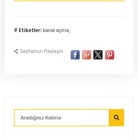
# Etiketler:
kanal açma
Sayfamızı Paylaşın