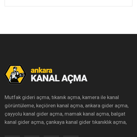
Mutfak gideri açma, tıkanık açma, kamera ile kanal
görüntüleme, keçiören kanal açma, ankara gider açma,
çayyolu kanal gider açma, mamak kanal açma, balgat
kanal gider açma, çankaya kanal gider tıkanıklık açma,