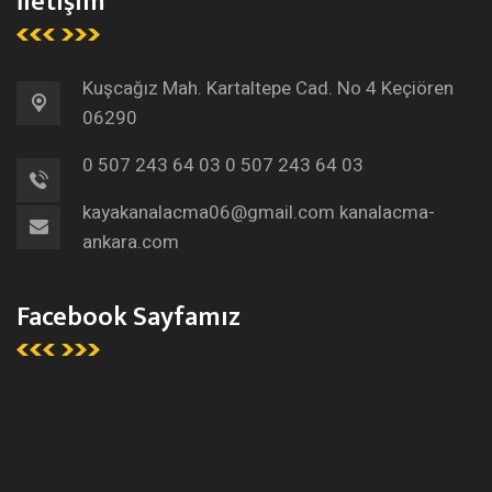
İletişim
Kuşcağız Mah. Kartaltepe Cad. No 4 Keçiören
06290
0 507 243 64 03
0 507 243 64 03
kayakanalacma06@gmail.com
kanalacma-
ankara.com
Facebook Sayfamız