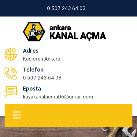
0 507 243 64 03
Adres
Keçiören Ankara
Telefon
0 507 243 64 03
Eposta
kayakanalacma06@gmail.com