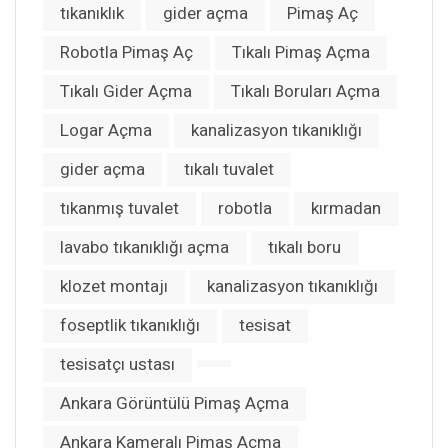
tıkanıklık
gider açma
Pimaş Aç
Robotla Pimaş Aç
Tıkalı Pimaş Açma
Tıkalı Gider Açma
Tıkalı Boruları Açma
Logar Açma
kanalizasyon tıkanıklığı
gider açma
tıkalı tuvalet
tıkanmış tuvalet
robotla
kırmadan
lavabo tıkanıklığı açma
tıkalı boru
klozet montajı
kanalizasyon tıkanıklığı
foseptlik tıkanıklığı
tesisat
tesisatçı ustası
Ankara Görüntülü Pimaş Açma
Ankara Kameralı Pimaş Açma