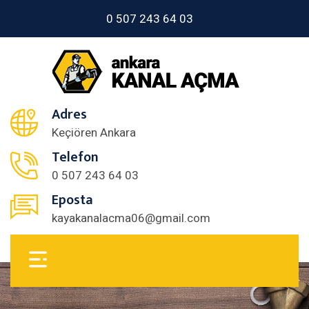
0 507 243 64 03
Adres
Keçiören Ankara
Telefon
0 507 243 64 03
Eposta
kayakanalacma06@gmail.com