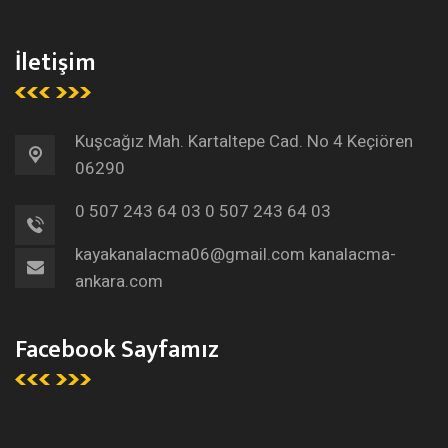
İletişim
Kuşcağız Mah. Kartaltepe Cad. No 4 Keçiören
06290
0 507 243 64 03
0 507 243 64 03
kayakanalacma06@gmail.com
kanalacma-
ankara.com
Facebook Sayfamız