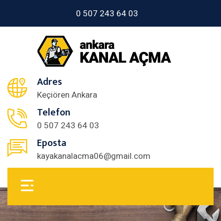
0 507 243 64 03
Adres
Keçiören Ankara
Telefon
0 507 243 64 03
Eposta
kayakanalacma06@gmail.com