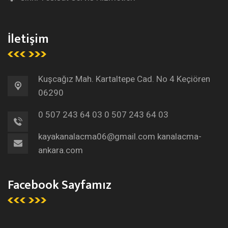
İletişim
Kuşcağız Mah. Kartaltepe Cad. No 4 Keçiören
06290
0 507 243 64 03
0 507 243 64 03
kayakanalacma06@gmail.com
kanalacma-
ankara.com
Facebook Sayfamız