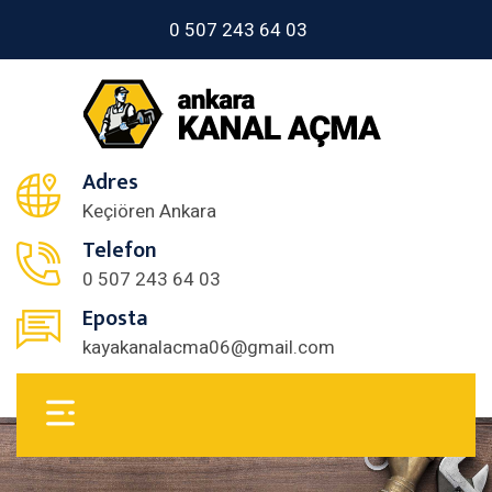
0 507 243 64 03
Adres
Keçiören Ankara
Telefon
0 507 243 64 03
Eposta
kayakanalacma06@gmail.com