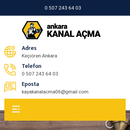
0 507 243 64 03
Adres
Keçiören Ankara
Telefon
0 507 243 64 03
Eposta
kayakanalacma06@gmail.com