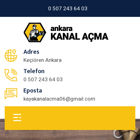
0 507 243 64 03
Adres
Keçiören Ankara
Telefon
0 507 243 64 03
Eposta
kayakanalacma06@gmail.com