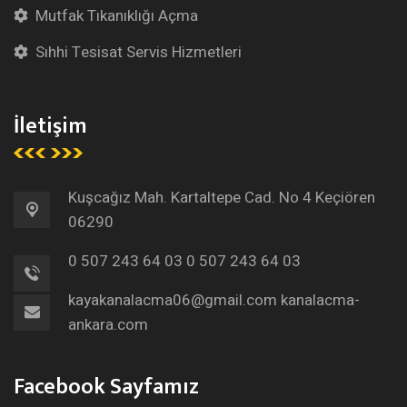
Mutfak Tıkanıklığı Açma
Sıhhi Tesisat Servis Hizmetleri
İletişim
Kuşcağız Mah. Kartaltepe Cad. No 4 Keçiören
06290
0 507 243 64 03
0 507 243 64 03
kayakanalacma06@gmail.com
kanalacma-
ankara.com
Facebook Sayfamız