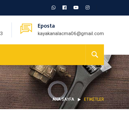
Eposta
03
kayakanalacma06@gmail.com
ANA SAYFA
ETIKETLER