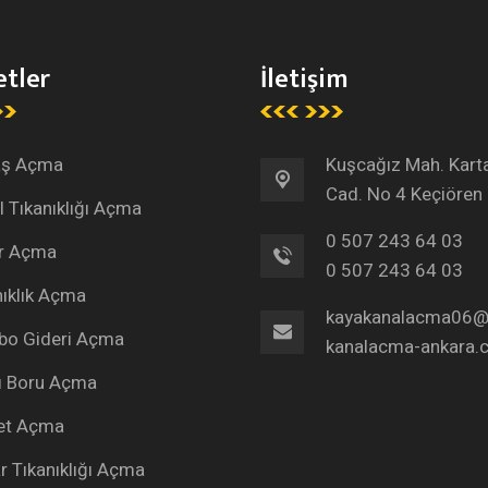
tler
İletişim
aş Açma
Kuşcağız Mah. Kart
Cad. No 4 Keçiören
l Tıkanıklığı Açma
0 507 243 64 03
r Açma
0 507 243 64 03
nıklık Açma
kayakanalacma06@
bo Gideri Açma
kanalacma-ankara.
lı Boru Açma
et Açma
r Tıkanıklığı Açma