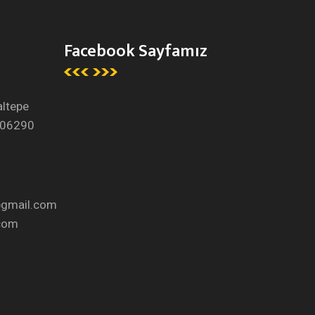
Facebook Sayfamız
altepe
 06290
gmail.com
com