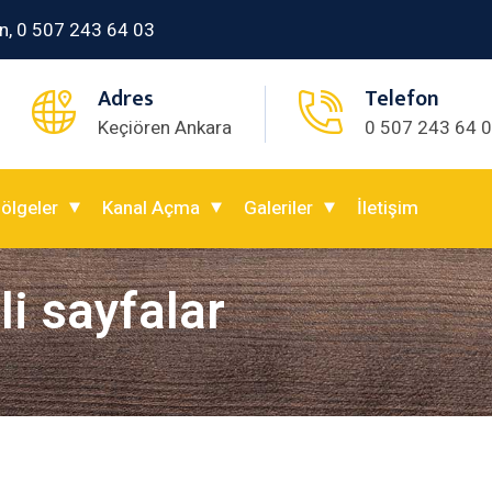
n, 0 507 243 64 03
Adres
Telefon
Keçiören Ankara
0 507 243 64 
ölgeler
Kanal Açma
Galeriler
İletişim
li sayfalar