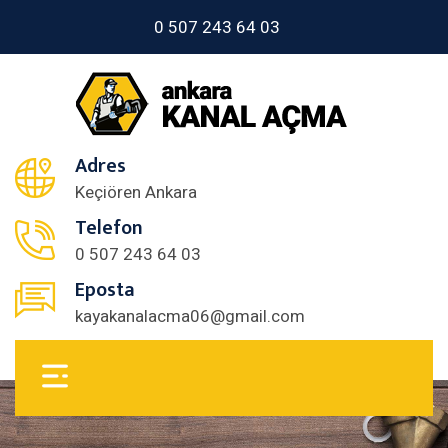
0 507 243 64 03
Adres
Keçiören Ankara
Telefon
0 507 243 64 03
Eposta
kayakanalacma06@gmail.com