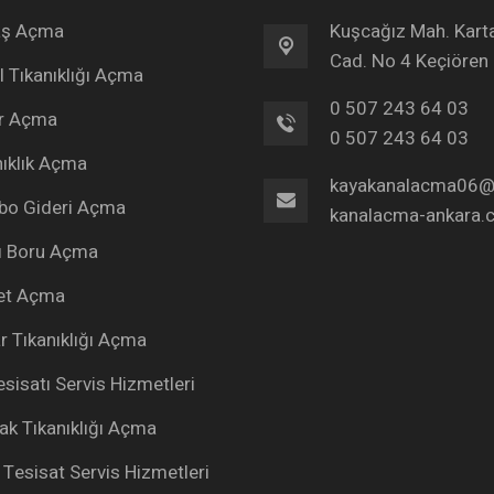
aş Açma
Kuşcağız Mah. Kart
Cad. No 4 Keçiören
l Tıkanıklığı Açma
0 507 243 64 03
r Açma
0 507 243 64 03
nıklık Açma
kayakanalacma06@
bo Gideri Açma
kanalacma-ankara.
lı Boru Açma
et Açma
r Tıkanıklığı Açma
sisatı Servis Hizmetleri
ak Tıkanıklığı Açma
 Tesisat Servis Hizmetleri