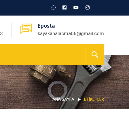
Eposta
03
kayakanalacma06@gmail.com
ANA SAYFA
ETIKETLER