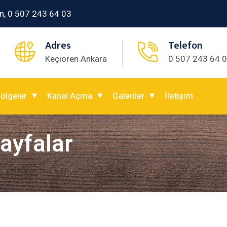
n, 0 507 243 64 03
Adres
Telefon
Keçiören Ankara
0 507 243 64 
ölgeler
Kanal Açma
Galeriler
İletişim
sayfalar