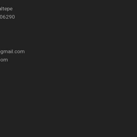
altepe
 06290
gmail.com
com