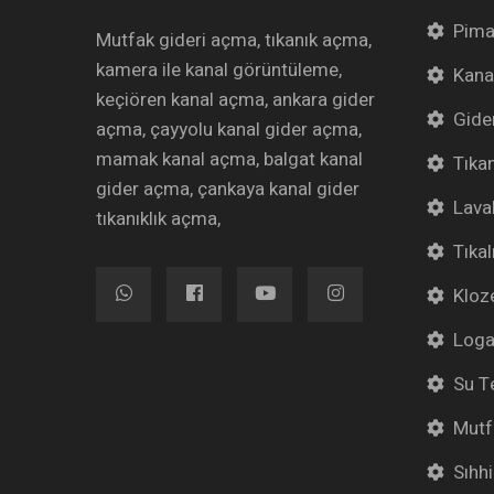
Pim
Mutfak gideri açma, tıkanık açma,
kamera ile kanal görüntüleme,
Kana
keçiören kanal açma, ankara gider
Gide
açma, çayyolu kanal gider açma,
mamak kanal açma, balgat kanal
Tıka
gider açma, çankaya kanal gider
Lava
tıkanıklık açma,
Tıka
Kloz
Loga
Su Te
Mutf
Sıhhi