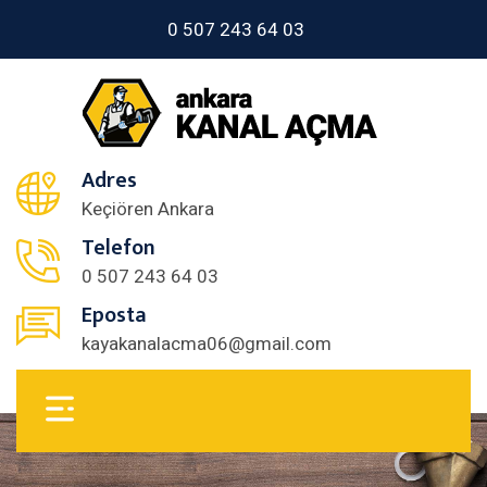
0 507 243 64 03
Adres
Keçiören Ankara
Telefon
0 507 243 64 03
Eposta
kayakanalacma06@gmail.com