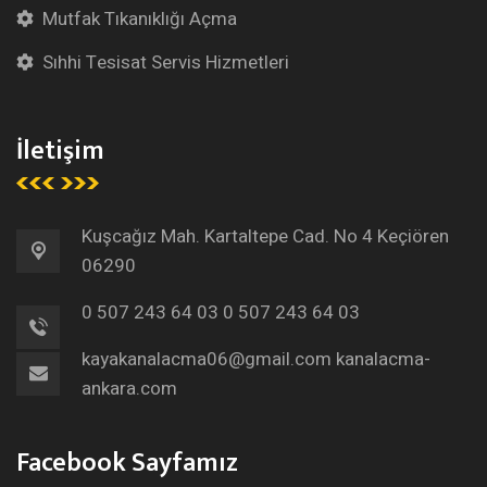
Mutfak Tıkanıklığı Açma
Sıhhi Tesisat Servis Hizmetleri
İletişim
Kuşcağız Mah. Kartaltepe Cad. No 4 Keçiören
06290
0 507 243 64 03
0 507 243 64 03
kayakanalacma06@gmail.com
kanalacma-
ankara.com
Facebook Sayfamız