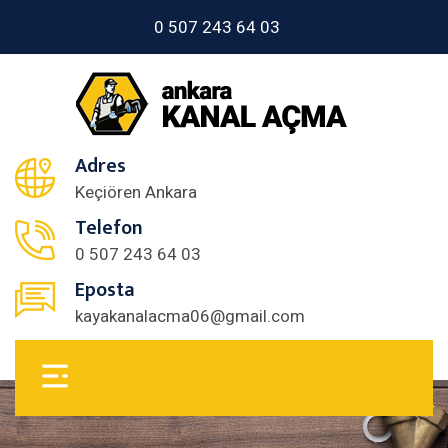
0 507 243 64 03
Adres
Keçiören Ankara
Telefon
0 507 243 64 03
Eposta
kayakanalacma06@gmail.com