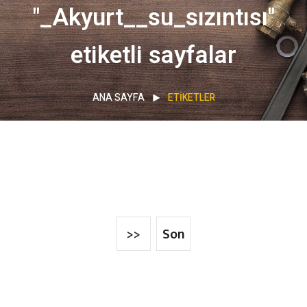
"_Akyurt__su_sızıntısı"
etiketli sayfalar
ANA SAYFA
ETIKETLER
>>
Son