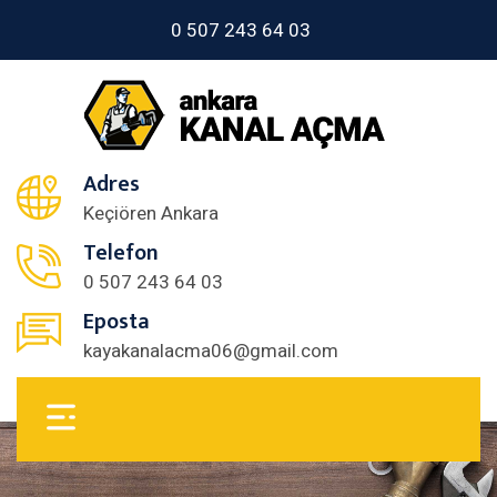
0 507 243 64 03
Adres
Keçiören Ankara
Telefon
0 507 243 64 03
Eposta
kayakanalacma06@gmail.com